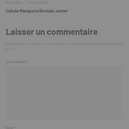
Actualités
·
1 août 2026
Cellule Mangusta Bivouac center
Laisser un commentaire
Votre adresse e-mail ne sera pas publiée.
Les champs obligatoires sont indiqués
avec
*
Commentaire
*
Nom
*