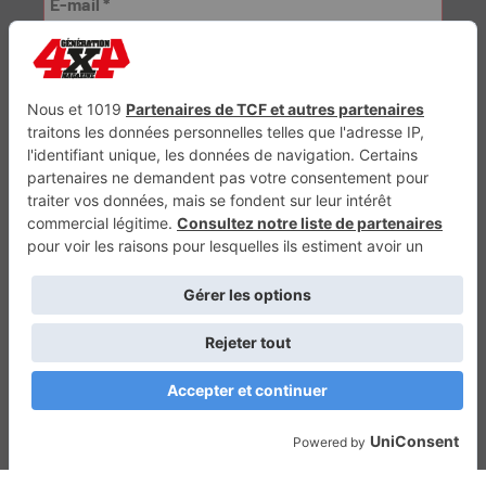
Génération Electrique
Génération Sans Permis
VTTAE.fr
FullAttack
MX2K
Enduro Mag
Trail Adventure
Trial Mag
Sport-Bikes
Boutique CPPRESSE
Escapade
Maisons A Vivre
Retour en haut
Depuis 2010 - Un magazine du
Groupe CPPRESSE