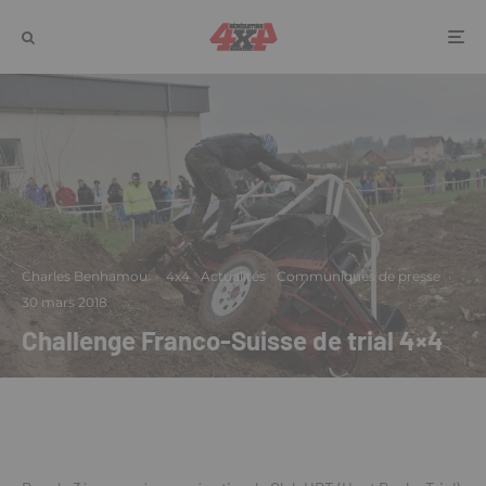
Charles Benhamou
·
4x4
Actualités
Communiqués de presse
·
30 mars 2018
Challenge Franco-Suisse de trial 4×4