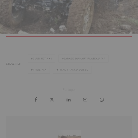
CLUB HDT 4X4
GARAGE DU HAUT PLATEAU 4X4
ÉTIQUETTES
TRIAL 4X4
TRIAL FRANCO SUISSE
Partager