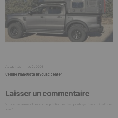
Actualités
·
1 août 2026
Cellule Mangusta Bivouac center
Laisser un commentaire
Votre adresse e-mail ne sera pas publiée.
Les champs obligatoires sont indiqués
avec
*