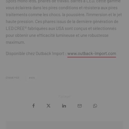
Spots mono leds, phares de travail, barres à LED, cette gamme
vous éclairera dans les pires conditions et résistera aux pires
traitements comme les chocs, la poussière, l’immersion et le jet
haute pression. Ces phares issus de la dernière génération de
LED CREE® fabriquées aux USA sont conçus et sélectionnés
pour obtenir une efficacité lumineuse et une robustesse
maximum.
Disponible chez Outback Import :
www.outback-import.com
ÉTIQUETTES
4X4
Partager