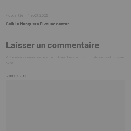
Actualités
·
1 août 2026
Cellule Mangusta Bivouac center
Laisser un commentaire
Votre adresse e-mail ne sera pas publiée.
Les champs obligatoires sont indiqués
avec
*
Commentaire
*