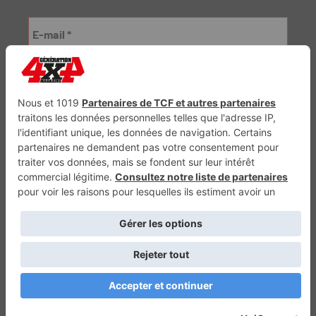
Génération Electrique
Génération Sans Permis
VTTAE.fr
FullAttack
MX2K
Enduro Mag
Trail Adventure
Trial Mag
Sport-Bikes
Boutique CPPRESSE
Escapade
Maisons A Vivre
Retour en haut
Depuis 2010 - Un magazine du
Groupe CPPRESSE