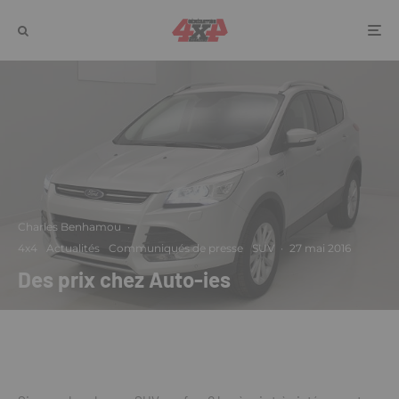
Charles Benhamou
·
4x4
Actualités
Communiqués de presse
SUV
·
27 mai 2016
Des prix chez Auto-ies