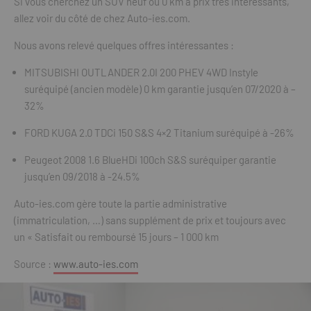
Si vous cherchez un SUV neuf ou 0 km à prix très intéressants,
allez voir du côté de chez Auto-ies.com.
Nous avons relevé quelques offres intéressantes :
MITSUBISHI OUTLANDER 2.0I 200 PHEV 4WD Instyle
suréquipé (ancien modèle) 0 km garantie jusqu’en 07/2020 à –
32%
FORD KUGA 2.0 TDCi 150 S&S 4×2 Titanium suréquipé à -26%
Peugeot 2008 1.6 BlueHDi 100ch S&S suréquiper garantie
jusqu’en 09/2018 à -24.5%
Auto-ies.com gère toute la partie administrative
(immatriculation, …) sans supplément de prix et toujours avec
un « Satisfait ou remboursé 15 jours – 1 000 km
Source :
www.auto-ies.com