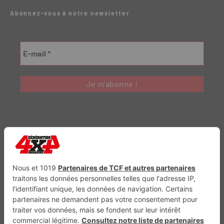
Abonnez-vous à notre newsletter
Génération Electrique
Génération Sans Permis
VTTAE.fr
FullAttack
MX2K
Enduro Mag
Trail Adventure
Trial Mag
Sport-Bikes
Boutique CPPRESSE
Escapade
Maisons A Vivre
Retour en haut