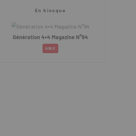
En kiosque
Génération 4×4 Magazine N°94
6.90 €