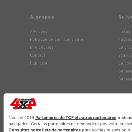
A propos
Suiv
A Propos
Instag
Politique de confidentialité
Faceb
Info cookies
Le gro
Contact
YouTu
Publicité
La bou
Généra
Généra
Génération Electrique
Génération Sans Permis
VTTAE.fr
FullAt