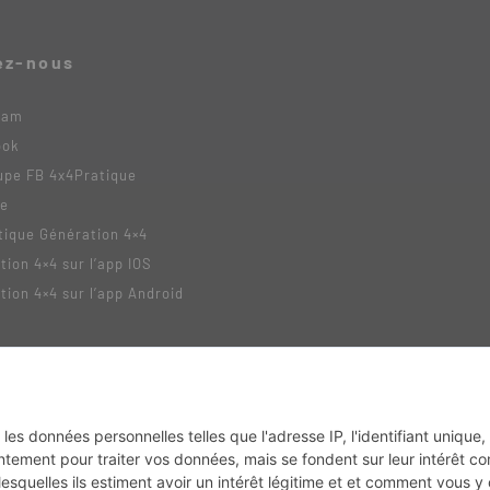
ez-nous
ram
ook
upe FB 4x4Pratique
be
tique Génération 4×4
tion 4×4 sur l’app IOS
tion 4×4 sur l’app Android
tack
MX2K
Enduro Mag
Trail Adventure
Trial Mag
Sport-Bikes
Boutique CPP