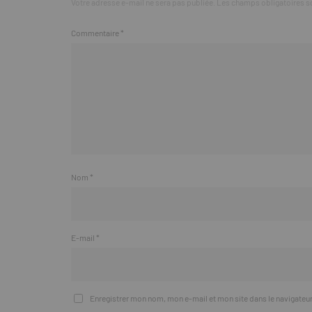
Votre adresse e-mail ne sera pas publiée.
Les champs obligatoires s
Commentaire
*
Nom
*
E-mail
*
Enregistrer mon nom, mon e-mail et mon site dans le navigate