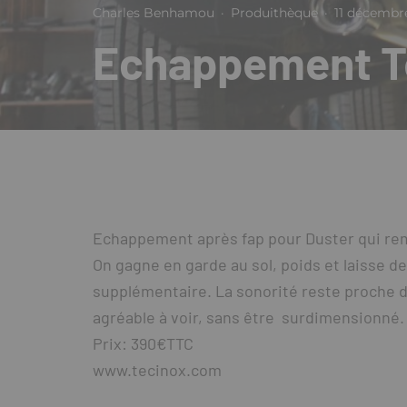
Charles Benhamou
·
Produithèque
·
11 décembr
Echappement Te
Echappement après fap pour Duster qui rempl
On gagne en garde au sol, poids et laisse d
supplémentaire. La sonorité reste proche d
agréable à voir, sans être surdimensionné.
Prix: 390€TTC
www.tecinox.com