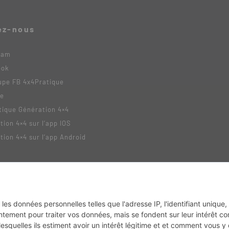
ez-nous
ram
ook
upe FB 4x4Pratique
be
tique Génération 4×4
tion 4×4 sur l’app IOS
tion 4×4 sur l’app Android
tack
MX2K
Enduro Mag
Trail Adventure
Trial Mag
Sport-Bikes
Boutique CPP