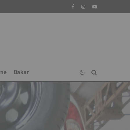
ine
Dakar