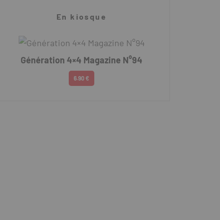
En kiosque
Génération 4×4 Magazine N°94
6.90 €