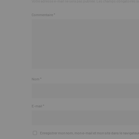
Votre adresse e-mail ne sera pas publiée.
Les champs obligatoires s
Commentaire
*
Nom
*
E-mail
*
Enregistrer mon nom, mon e-mail et mon site dans le navigate