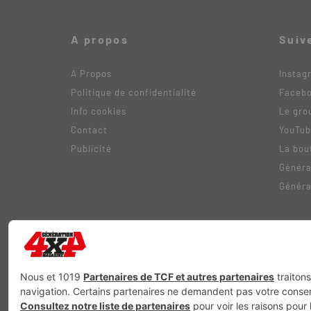
A propos
Suiv
A Propos
Instag
Politique de confidentialité
Faceb
Info cookies
Le gro
Contact
YouTu
Publicité
La bou
Généra
Généra
Génération Electrique
Génération Sans Permis
VTTAE.fr
FullAt