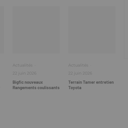
Actualités
·
Actualités
·
22 juin 2026
22 juin 2026
Bigfic nouveaux
Terrain Tamer entretien
r
Rangements coulissants
Toyota