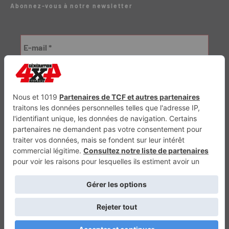
Abonnez-vous à notre newsletter
Génération Electrique
Génération Sans Permis
VTTAE.fr
FullAttack
MX2K
Enduro Mag
Trail Adventure
Trial Mag
Sport-Bikes
Boutique CPPRESSE
Escapade
Maisons A Vivre
Retour en haut