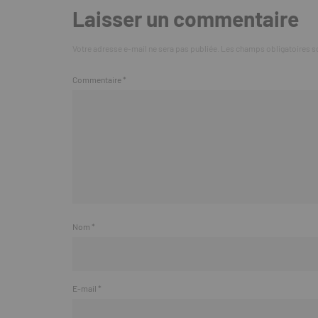
Laisser un commentaire
Votre adresse e-mail ne sera pas publiée.
Les champs obligatoires s
Commentaire
*
Nom
*
E-mail
*