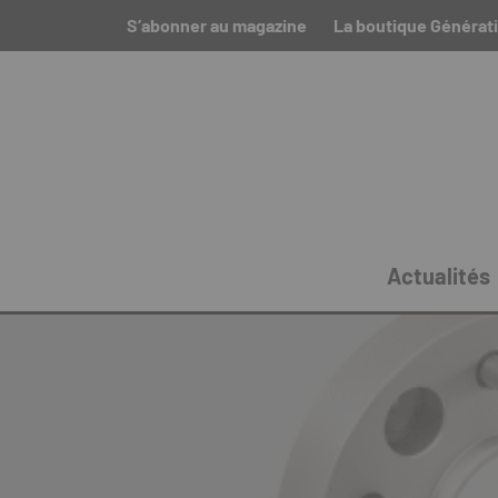
S’abonner au magazine
La boutique Générat
Actualités