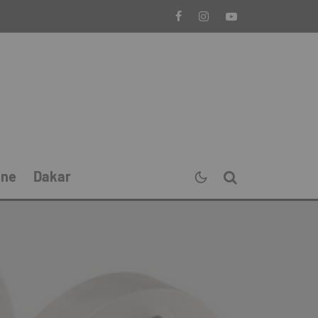
ine
Dakar