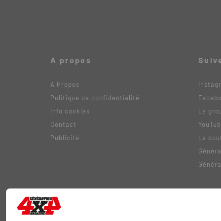
A propos
Suiv
A Propos
Instag
Politique de confidentialité
Faceb
Info cookies
Le gro
Contact
YouTu
Publicité
La bou
Généra
Généra