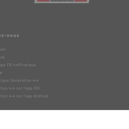
ez-nous
ram
ook
upe FB 4x4Pratique
be
tique Génération 4×4
tion 4×4 sur l’app IOS
tion 4×4 sur l’app Android