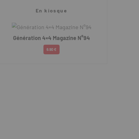
En kiosque
Génération 4×4 Magazine N°94
6.90 €