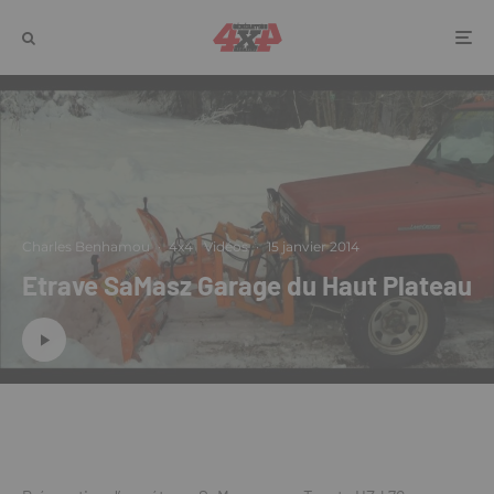
Charles Benhamou
·
4x4
Vidéos
·
15 janvier 2014
Etrave SaMasz Garage du Haut Plateau