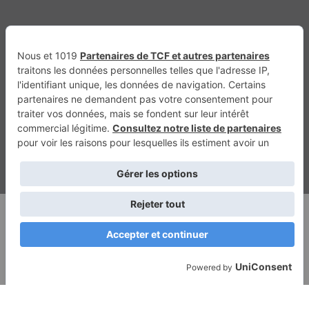
Génération Electrique
Génération Sans Permis
VTTAE.fr
FullAttack
MX2K
Enduro Mag
Trail Adventure
Trial Mag
Sport-Bikes
Boutique CPPRESSE
Escapade
Maisons A Vivre
Retour en haut
Depuis 2010 - Un magazine du
Groupe CPPRESSE