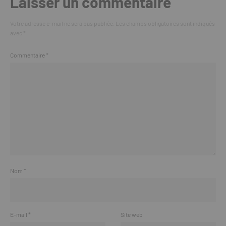
Laisser un commentaire
Votre adresse e-mail ne sera pas publiée.
Les champs obligatoires sont indiqués
avec
*
Commentaire
*
Nom
*
E-mail
*
Site web