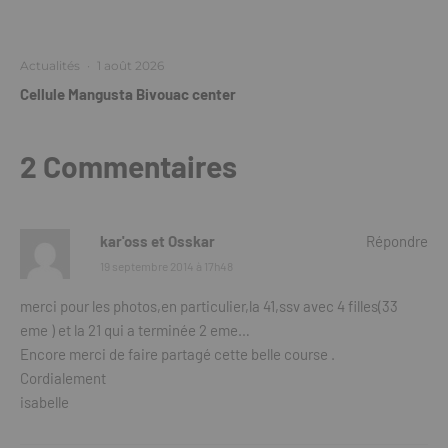
Actualités
·
1 août 2026
Cellule Mangusta Bivouac center
2 Commentaires
kar'oss et Osskar
Répondre
19 septembre 2014 à 17h48
merci pour les photos,en particulier,la 41,ssv avec 4 filles(33
eme ) et la 21 qui a terminée 2 eme…
Encore merci de faire partagé cette belle course .
Cordialement
isabelle