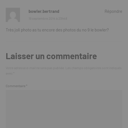
bowler.bertrand
Répondre
19 septembre 2014 à 23h48
Très joli photo as tu encore des photos du no 9 le bowler?
Laisser un commentaire
Votre adresse e-mail ne sera pas publiée.
Les champs obligatoires sont indiqués
avec
*
Commentaire
*