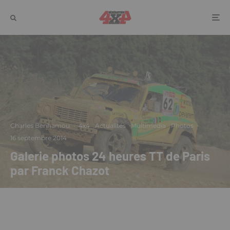
Charles Benhamou
·
4x4
Actualités
Multimedia
Photos
·
16 septembre 2014
Galerie photos 24 heures TT de Paris
par Franck Chazot