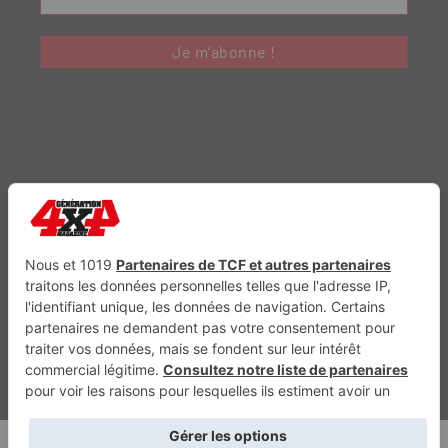
Génération Electrique
Génération Sans Permis
VTTAE.fr
FullAttack
MX2K
Enduro Mag
Trail Adventure
Trial Mag
Sport-Bikes
Boutique CPPRESSE
Escapade
Maisons A Vivre
Retour en haut
Depuis 2010 - Un magazine du
Groupe CPPRESSE