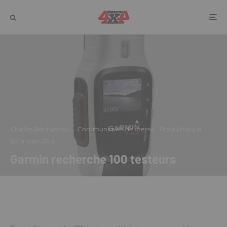
Charles Benhamou
·
Communiqués de presse
Produithèque
·
30 janvier 2014
Garmin recherche 100 testeurs