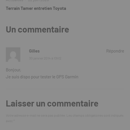
Terrain Tamer entretien Toyota
Un commentaire
Gilles
Répondre
30 janvier 2014 à 13h12
Bonjour,
Je suis dispo pour tester le GPS Garmin
Laisser un commentaire
Votre adresse e-mail ne sera pas publiée.
Les champs obligatoires sont indiqués
avec
*