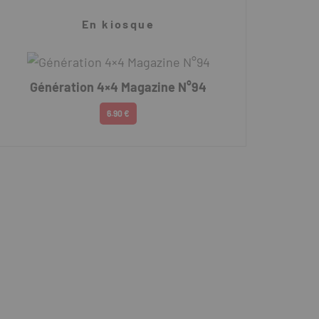
En kiosque
Génération 4×4 Magazine N°94
6.90 €