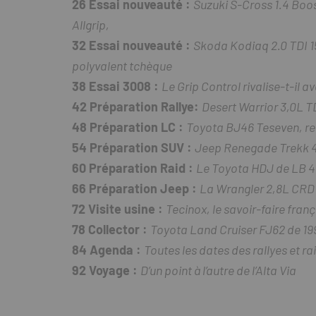
26 Essai nouveauté :
Suzuki S-Cross 1.4 Boos
Allgrip,
32 Essai nouveauté :
Skoda Kodiaq 2.0 TDI 15
polyvalent tchèque
38 Essai 3008 :
Le Grip Control rivalise-t-il a
42 Préparation Rallye:
Desert Warrior 3,0L 
48 Préparation LC :
Toyota BJ46 Teseven, ref
54 Préparation SUV :
Jeep Renegade Trekk 4×4
60 Préparation Raid :
Le Toyota HDJ de LB 4
66 Préparation Jeep :
La Wrangler 2,8L CRD
72 Visite usine :
Tecinox, le savoir-faire fran
78 Collector :
Toyota Land Cruiser FJ62 de 1992
84 Agenda :
Toutes les dates des rallyes et ra
92 Voyage :
D’un point à l’autre de l’Alta Via