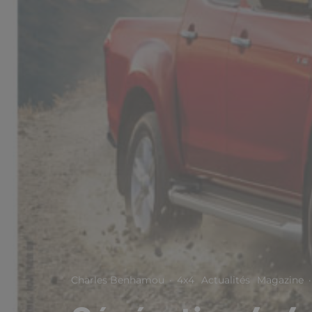
Charles Benhamou
·
4x4
Actualités
Magazine
·