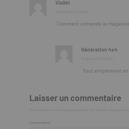
Viallet
29 janvier 2017 à 10h16
Comment comende le magasine
Génération 4x4
30 janvier 2017 à 11h54
Tout simplement e
Laisser un commentaire
Votre adresse e-mail ne sera pas publiée.
Les champs obligatoires s
Commentaire
*