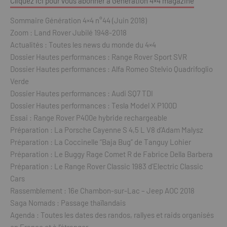
Cliquez ici pour vous abonner à Génération 4×4 magazine
Sommaire Génération 4×4 n°44 (Juin 2018)
Zoom : Land Rover Jubilé 1948-2018
Actualités : Toutes les news du monde du 4×4
Dossier Hautes performances : Range Rover Sport SVR
Dossier Hautes performances : Alfa Romeo Stelvio Quadrifoglio
Verde
Dossier Hautes performances : Audi SQ7 TDI
Dossier Hautes performances : Tesla Model X P100D
Essai : Range Rover P400e hybride rechargeable
Préparation : La Porsche Cayenne S 4,5 L V8 d’Adam Malysz
Préparation : La Coccinelle “Baja Bug” de Tanguy Lohier
Préparation : Le Buggy Rage Comet R de Fabrice Della Barbera
Préparation : Le Range Rover Classic 1983 d’Electric Classic
Cars
Rassemblement : 16e Chambon-sur-Lac – Jeep AOC 2018
Saga Nomads : Passage thaïlandais
Agenda : Toutes les dates des randos, rallyes et raids organisés