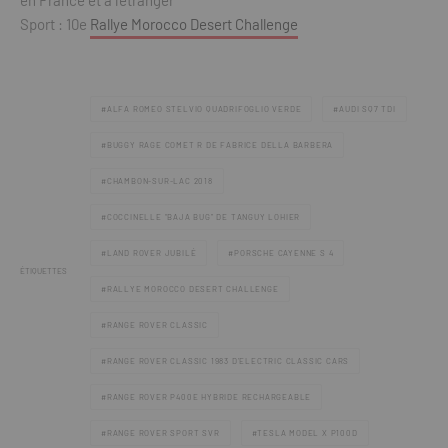
en France et à l’étranger
Sport : 10e
Rallye Morocco Desert Challenge
ALFA ROMEO STELVIO QUADRIFOGLIO VERDE
AUDI SQ7 TDI
BUGGY RAGE COMET R DE FABRICE DELLA BARBERA
CHAMBON-SUR-LAC 2018
COCCINELLE “BAJA BUG” DE TANGUY LOHIER
LAND ROVER JUBILÉ
PORSCHE CAYENNE S 4
ÉTIQUETTES
RALLYE MOROCCO DESERT CHALLENGE
RANGE ROVER CLASSIC
RANGE ROVER CLASSIC 1983 D’ELECTRIC CLASSIC CARS
RANGE ROVER P400E HYBRIDE RECHARGEABLE
RANGE ROVER SPORT SVR
TESLA MODEL X P100D