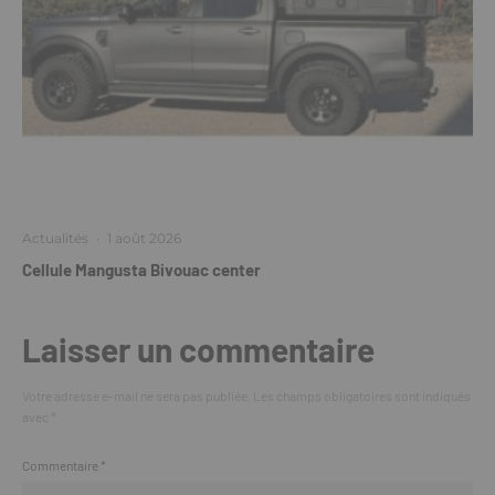
Actualités
·
1 août 2026
Cellule Mangusta Bivouac center
Laisser un commentaire
Votre adresse e-mail ne sera pas publiée.
Les champs obligatoires sont indiqués
avec
*
Commentaire
*