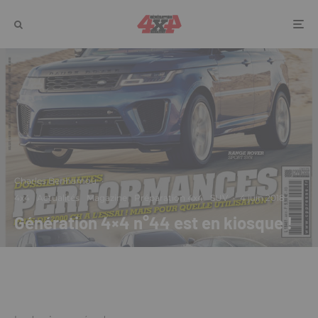
Charles Benhamou
·
4x4
Actualités
Magazine
Préparation 4x4
SUV
·
4 juin 2018
Génération 4×4 n°44 est en kiosque !