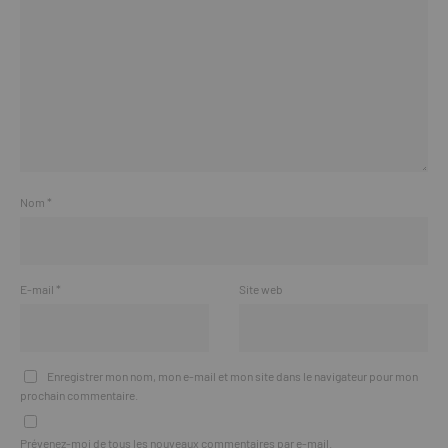
Nom
*
E-mail
*
Site web
Enregistrer mon nom, mon e-mail et mon site dans le navigateur pour mon
prochain commentaire.
Prévenez-moi de tous les nouveaux commentaires par e-mail.