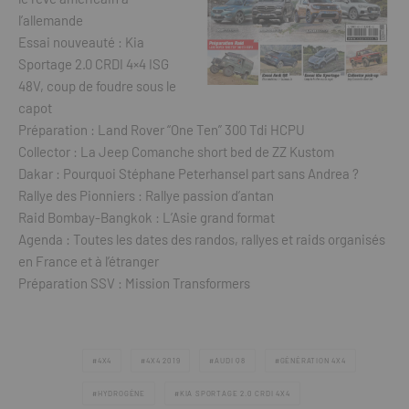
l’allemande
Essai nouveauté : Kia
Sportage 2.0 CRDI 4×4 ISG
48V, coup de foudre sous le
capot
Préparation : Land Rover “One Ten” 300 Tdi HCPU
Collector : La Jeep Comanche short bed de ZZ Kustom
Dakar : Pourquoi Stéphane Peterhansel part sans Andrea ?
Rallye des Pionniers : Rallye passion d’antan
Raid Bombay-Bangkok : L’Asie grand format
Agenda : Toutes les dates des randos, rallyes et raids organisés
en France et à l’étranger
Préparation SSV : Mission Transformers
4X4
4X4 2019
AUDI Q8
GÉNÉRATION 4X4
HYDROGÈNE
KIA SPORTAGE 2.0 CRDI 4X4