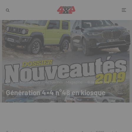
Charles Benhamou
·
Actualités
Magazine
·
8 novembre 2018
Génération 4×4 n°48 en kiosque