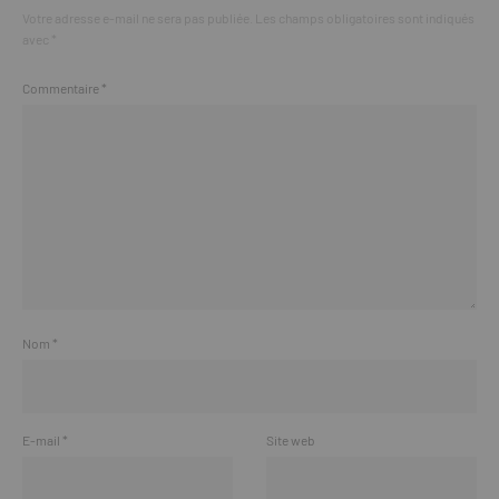
Votre adresse e-mail ne sera pas publiée.
Les champs obligatoires sont indiqués
avec
*
Commentaire
*
Nom
*
E-mail
*
Site web