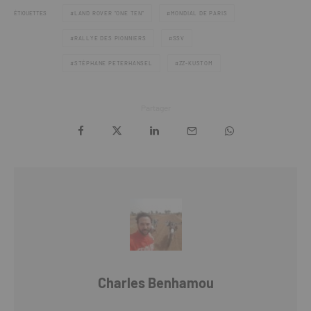
ÉTIQUETTES
LAND ROVER “ONE TEN”
MONDIAL DE PARIS
RALLYE DES PIONNIERS
SSV
STÉPHANE PETERHANSEL
ZZ-KUSTOM
Partager
Charles Benhamou