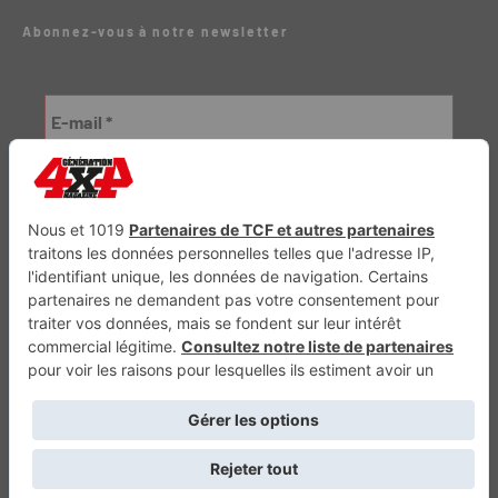
Abonnez-vous à notre newsletter
Génération Electrique
Génération Sans Permis
VTTAE.fr
FullAttack
MX2K
Enduro Mag
Trail Adventure
Trial Mag
Sport-Bikes
Boutique CPPRESSE
Escapade
Maisons A Vivre
Retour en haut