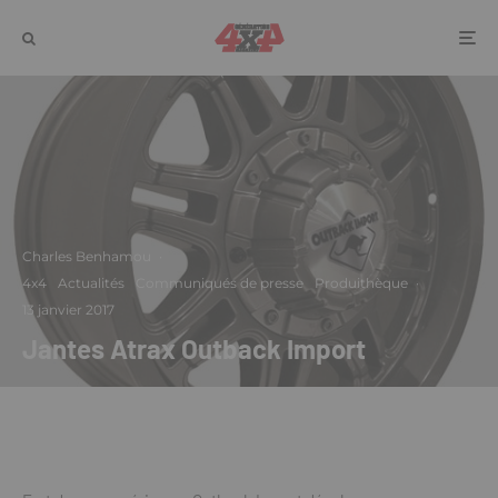
Charles Benhamou
·
4x4
Actualités
Communiqués de presse
Produithèque
·
13 janvier 2017
Jantes Atrax Outback Import