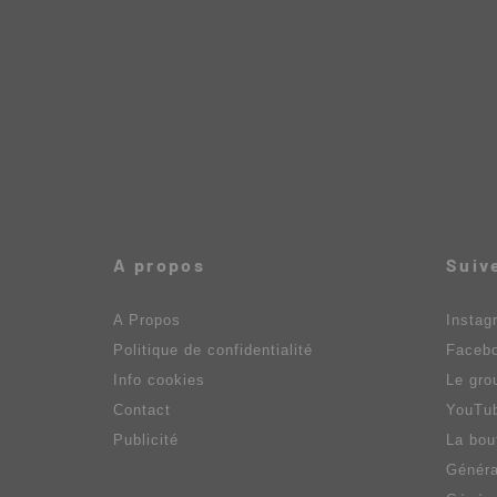
A propos
Suiv
A Propos
Instag
Politique de confidentialité
Faceb
Info cookies
Le gro
Contact
YouTu
Publicité
La bou
Généra