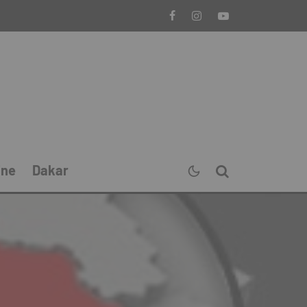
ine
Dakar