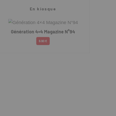
En kiosque
Génération 4×4 Magazine N°94
6.90 €