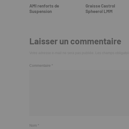
AMI renforts de
Graisse Castrol
Suspension
Spheerol LMM
Laisser un commentaire
Votre adresse e-mail ne sera pas publiée.
Les champs obligatoi
Commentaire
*
Nom
*