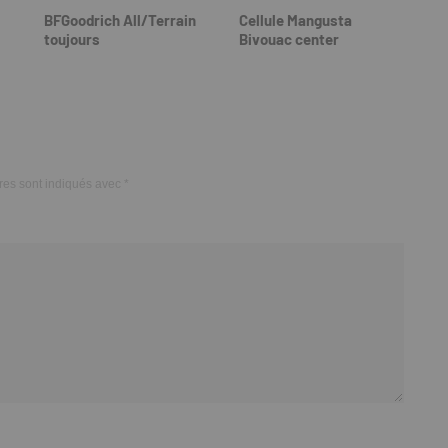
BFGoodrich All/Terrain
Cellule Mangusta
toujours
Bivouac center
res sont indiqués avec
*