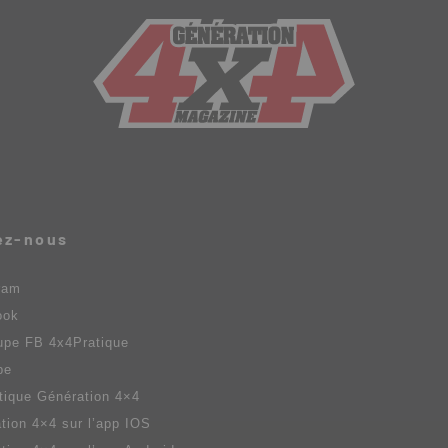
ez-nous
ram
ook
upe FB 4x4Pratique
be
tique Génération 4×4
tion 4×4 sur l’app IOS