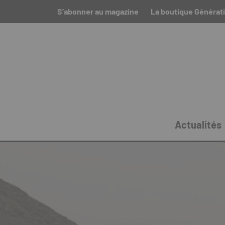
S’abonner au magazine
La boutique Générat
Actualités