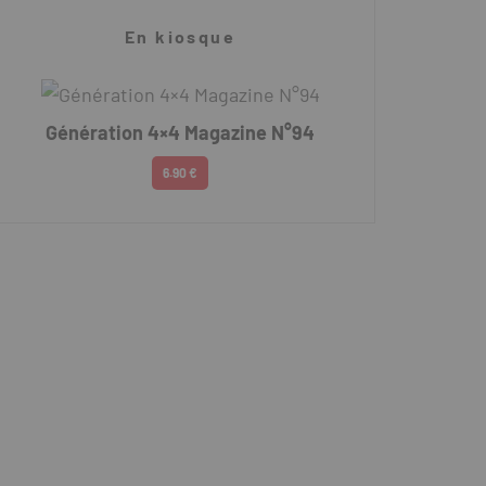
En kiosque
Génération 4×4 Magazine N°94
6.90 €