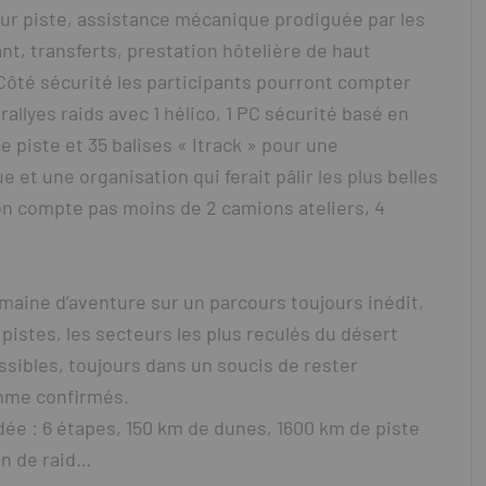
sur piste, assistance mécanique prodiguée par les
nt, transferts, prestation hôtelière de haut
 Côté sécurité les participants pourront compter
allyes raids avec 1 hélico, 1 PC sécurité basé en
 piste et 35 balises « Itrack » pour une
 et une organisation qui ferait pâlir les plus belles
n compte pas moins de 2 camions ateliers, 4
maine d’aventure sur un parcours toujours inédit,
pistes, les secteurs les plus reculés du désert
ssibles, toujours dans un soucis de rester
omme confirmés.
dée : 6 étapes, 150 km de dunes, 1600 km de piste
in de raid…