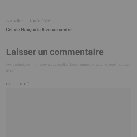
Actualités
·
1 août 2026
Cellule Mangusta Bivouac center
Laisser un commentaire
Votre adresse e-mail ne sera pas publiée.
Les champs obligatoires sont indiqués
avec
*
Commentaire
*