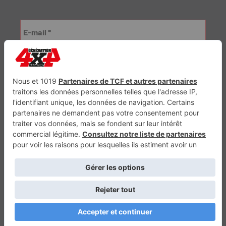
Génération Electrique
Génération Sans Permis
VTTAE.fr
FullAttack
MX2K
Enduro Mag
Trail Adventure
Trial Mag
Sport-Bikes
Boutique CPPRESSE
Escapade
Maisons A Vivre
Retour en haut
Depuis 2010 - Un magazine du
Groupe CPPRESSE