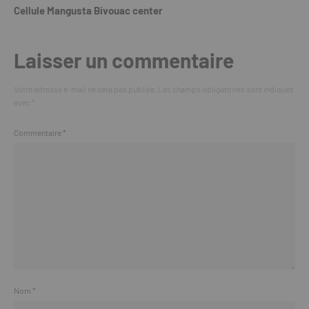
Cellule Mangusta Bivouac center
Laisser un commentaire
Votre adresse e-mail ne sera pas publiée.
Les champs obligatoires sont indiqués
avec
*
Commentaire
*
Nom
*