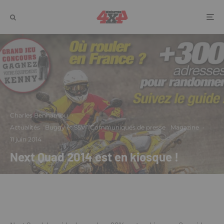
Charles Benhamou
·
Actualités
Buggy et SSV
Communiqués de presse
Magazine
·
11 juin 2014
Next Quad 2014 est en kiosque !