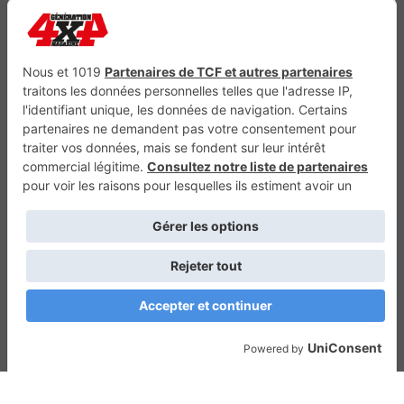
Génération Electrique
Génération Sans Permis
VTTAE.fr
FullAttack
MX2K
Enduro Mag
Trail Adventure
Trial Mag
Sport-Bikes
Boutique CPPRESSE
Escapade
Maisons A Vivre
Retour en haut
Depuis 2010 - Un magazine du
Groupe CPPRESSE