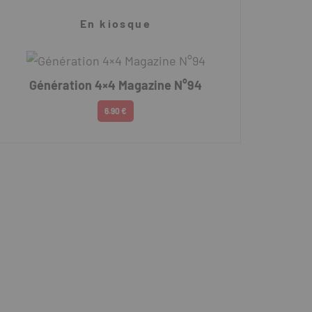
En kiosque
Génération 4×4 Magazine N°94
6.90 €