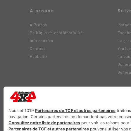
A propos
Suiv
A Propos
Instag
Politique de confidentialité
Faceb
Info cookies
Le gro
Contact
YouTu
Publicité
La bou
Généra
Généra
Génération Electrique
Génération Sans Permis
VTTAE.fr
FullAt