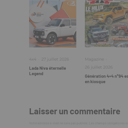
4x4
·
27 juillet 2026
Magazine
·
26 juillet 2026
Lada Niva éternelle
Legend
Génération 4×4 n°94 e
en kiosque
Laisser un commentaire
Votre adresse e-mail ne sera pas publiée.
Les champs obligatoires s