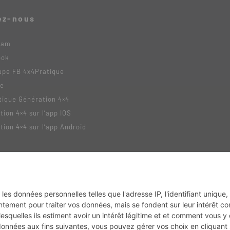
ez-nous
ram
ook
upe FB 4x4Pratique
be
tique Génération 4×4
tion 4×4 sur l’app IOS
tion 4×4 sur l’app Android
tack
MX2K
Enduro Mag
Trail Adventure
Trial Mag
Sport-Bikes
Boutique CPP