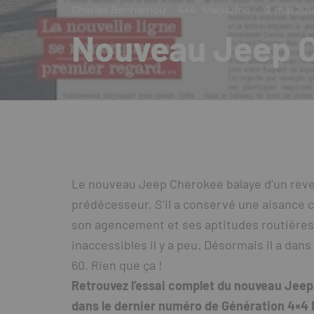
Charles Benhamou
·
4x4
Magazine
·
12 mai 201
Nouveau Jeep C
Le nouveau Jeep Cherokee balaye d’un rever
prédécesseur. S’il a conservé une aisance ce
son agencement et ses aptitudes routières l
inaccessibles il y a peu. Désormais il a dan
60. Rien que ça !
Retrouvez l’essai complet du nouveau Jeep 
dans le dernier numéro de Génération 4×4 