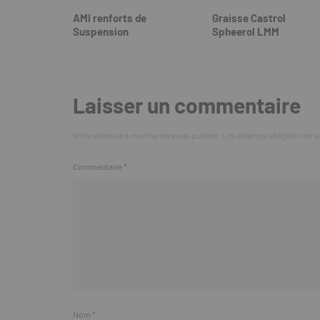
AMI renforts de
Graisse Castrol
Suspension
Spheerol LMM
Laisser un commentaire
Votre adresse e-mail ne sera pas publiée.
Les champs obligatoires s
Commentaire
*
Nom
*