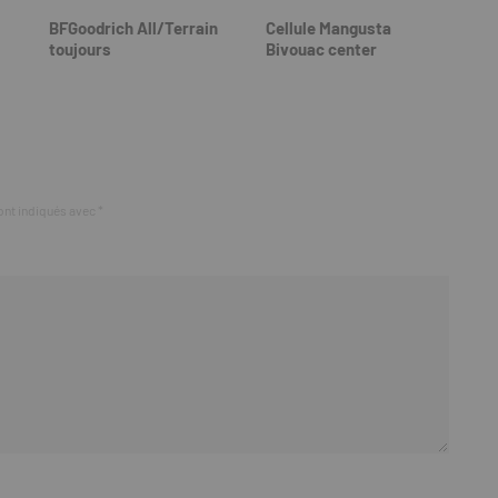
BFGoodrich All/Terrain
Cellule Mangusta
toujours
Bivouac center
ont indiqués avec
*