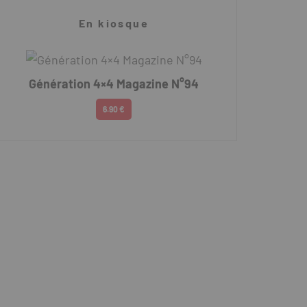
En kiosque
Génération 4×4 Magazine N°94
6.90 €