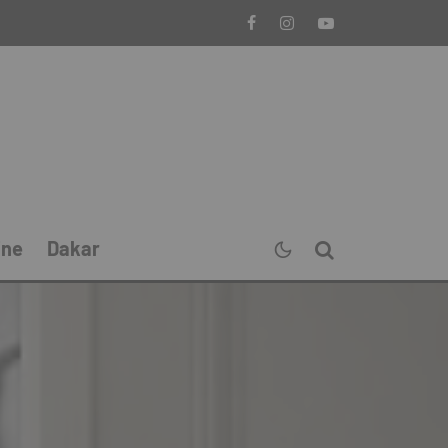
ine
Dakar