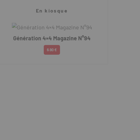
En kiosque
Génération 4×4 Magazine N°94
6.90 €