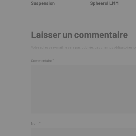
Suspension
Spheerol LMM
Laisser un commentaire
Votre adresse e-mail ne sera pas publiée.
Les champs obligatoires s
Commentaire
*
Nom
*