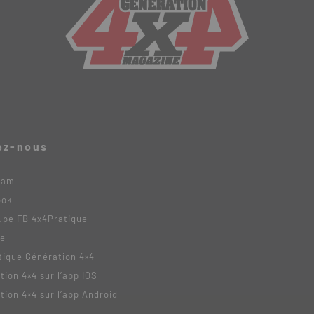
ez-nous
ram
ook
upe FB 4x4Pratique
be
tique Génération 4×4
tion 4×4 sur l’app IOS
tion 4×4 sur l’app Android