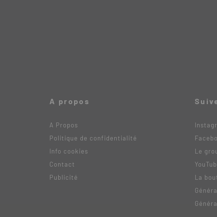
A propos
Suiv
A Propos
Instag
Politique de confidentialité
Faceb
Info cookies
Le gro
Contact
YouTu
Publicité
La bou
Généra
Généra