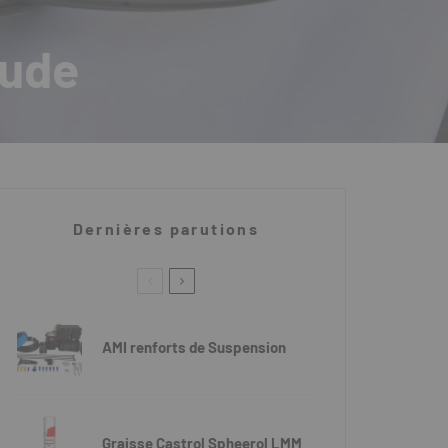
tude
Dernières parutions
AMI renforts de Suspension
Graisse Castrol Spheerol LMM