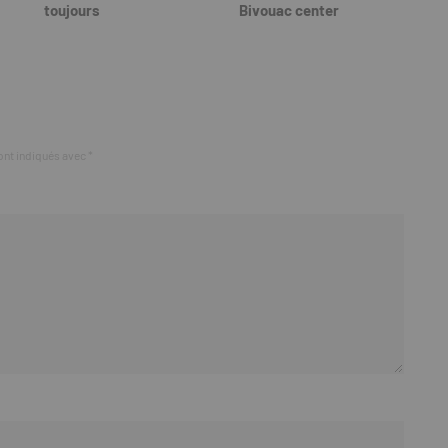
toujours
Bivouac center
ont indiqués avec
*