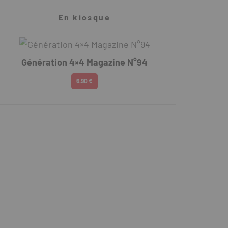
En kiosque
Génération 4×4 Magazine N°94
6.90 €