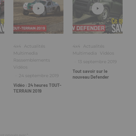
4x4
Actualités
4x4
Actualités
Multimedia
Multimedia
Vidéos
Rassemblements
·
13 septembre 2019
Vidéos
Tout savoir sur le
·
24 septembre 2019
nouveau Defender
Vidéo : 24 heures TOUT-
TERRAIN 2019
ont indiqués avec
*