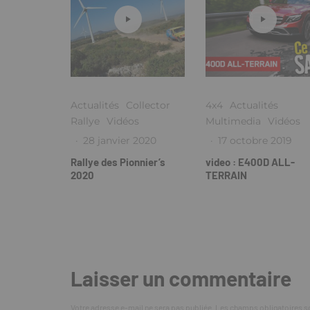
Actualités
Collector
4x4
Actualités
Rallye
Vidéos
Multimedia
Vidéos
·
28 janvier 2020
·
17 octobre 2019
Rallye des Pionnier’s
video : E400D ALL-
2020
TERRAIN
Laisser un commentaire
Votre adresse e-mail ne sera pas publiée.
Les champs obligatoires s