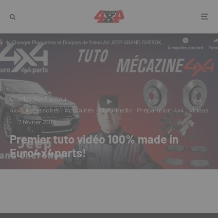
Charles Benhamou
·
4x4
Accessoires
Actualités
Multimedia
Préparation 4x4
Vidéos
·
7 février 2019
Premier tuto vidéo 100% made in
Euro4x4parts!