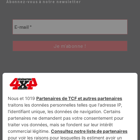
Abonnez-vous à notre newsletter
Génération Electrique
Génération Sans Permis
VTTAE.fr
FullAttack
MX2K
Enduro Mag
Trail Adventure
Trial Mag
Sport-Bikes
Boutique CPPRESSE
Escapade
Maisons A Vivre
Retour en haut