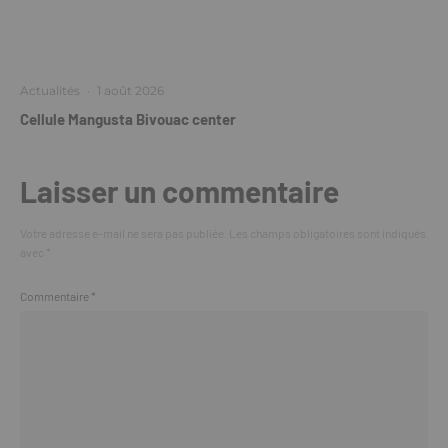
Actualités
·
1 août 2026
Cellule Mangusta Bivouac center
Laisser un commentaire
Votre adresse e-mail ne sera pas publiée.
Les champs obligatoires sont indiqués
avec
*
Commentaire
*