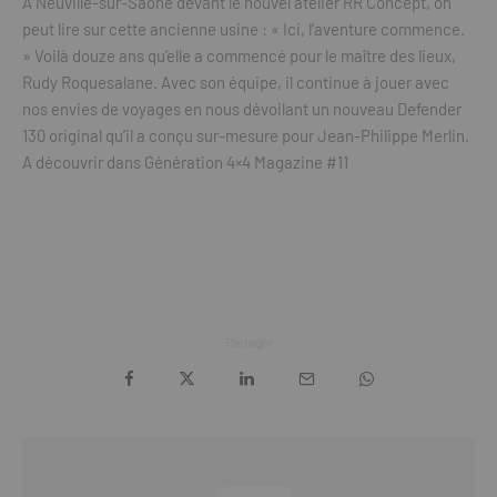
A Neuville-sur-Saône devant le nouvel atelier RR Concept, on
peut lire sur cette ancienne usine : « Ici, l’aventure commence.
» Voilà douze ans qu’elle a commencé pour le maître des lieux,
Rudy Roquesalane. Avec son équipe, il continue à jouer avec
nos envies de voyages en nous dévoilant un nouveau Defender
130 original qu’il a conçu sur-mesure pour Jean-Philippe Merlin.
A découvrir dans Génération 4×4 Magazine #11
Partager