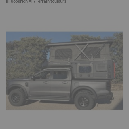
BFGoodrich All/Terrain toujours