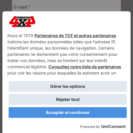
Génération Electrique
Génération Sans Permis
VTTAE.fr
FullAttack
MX2K
Enduro Mag
Trail Adventure
Trial Mag
Sport-Bikes
Boutique CPPRESSE
Escapade
Maisons A Vivre
Retour en haut
Depuis 2010 - Un magazine du
Groupe CPPRESSE