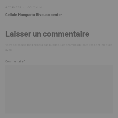
Actualités
·
1 août 2026
Cellule Mangusta Bivouac center
Laisser un commentaire
Votre adresse e-mail ne sera pas publiée.
Les champs obligatoires sont indiqués
avec
*
Commentaire
*