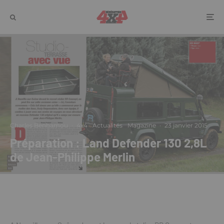
Charles Benhamou
·
4x4
Actualités
Magazine
·
23 janvier 2015
Préparation : Land Defender 130 2,8L
de Jean-Philippe Merlin