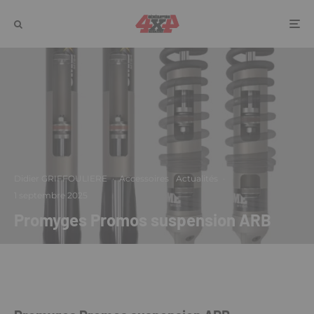
Didier GRIFFOULIERE
·
Accessoires
Actualités
·
1 septembre 2025
Promyges Promos suspension ARB