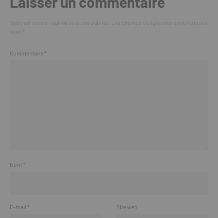
Laisser un commentaire
Votre adresse e-mail ne sera pas publiée.
Les champs obligatoires sont indiqués
avec
*
Commentaire
*
Nom
*
E-mail
*
Site web