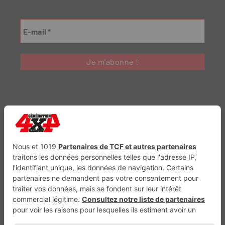
Génération Electrique
Génération Sans Permis
VTTAE.fr
FullAttack
MX2K
Enduro Mag
Trail Adventure
Trial Mag
Sport-Bikes
Boutique CPPRESSE
Escapade
Maisons A Vivre
Retour en haut
Depuis 2010 - Un magazine du
Groupe CPPRESSE