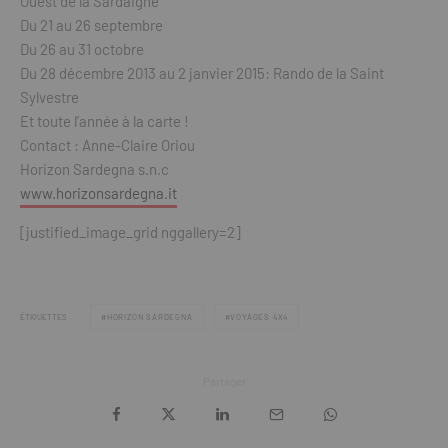
Ouest de la Sardaigne
Du 21 au 26 septembre
Du 26 au 31 octobre
Du 28 décembre 2013 au 2 janvier 2015: Rando de la Saint
Sylvestre
Et toute l’année à la carte !
Contact : Anne-Claire Oriou
Horizon Sardegna s.n.c
www.horizonsardegna.it
[justified_image_grid nggallery=2]
ÉTIQUETTES
HORIZON SARDEGNA
VOYAGES 4X4
Partager