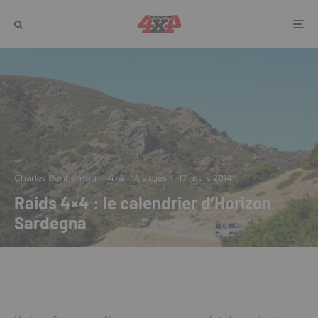
Charles Benhamou
·
4x4
Voyages
·
17 mars 2014
Raids 4×4 : le calendrier d’Horizon
Sardegna