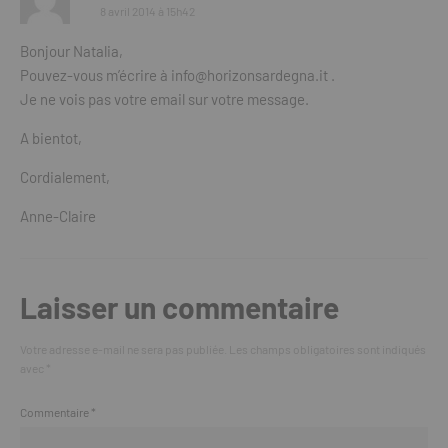
8 avril 2014 à 15h42
Bonjour Natalia,
Pouvez-vous m’écrire à
info@horizonsardegna.it
.
Je ne vois pas votre email sur votre message.
A bientot,
Cordialement,
Anne-Claire
Laisser un commentaire
Votre adresse e-mail ne sera pas publiée.
Les champs obligatoires sont indiqués
avec
*
Commentaire
*