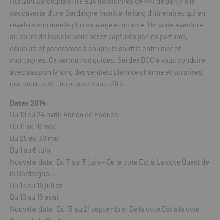
Horizon Sardegna offre aux passionnés de 4×4 de partir à la
découverte d’une Sardaigne insolite, le long d’itinéraires qui en
révélera son âme la plus sauvage et intacte. Un vraie aventure
au cours de laquelle vous serez capturés par les parfums,
couleurs et panoramas à couper le souffle entre mer et
montagnes. Ce seront nos guides, Sardes DOC à vous conduire
avec passion le long des sentiers plein de charme et surprises
que seule cette terre peut vous offrir.
Dates 2014:
Du 19 au 24 avril: Rando de Paques
Du 11 au 16 mai
Du 25 au 30 mai
Du 1 au 6 juin
Nouvelle date: Du 7 au 15 juin – De la cote Est à La cote Ouest de
la Sardaigne…
Du 13 au 18 juillet
Du 10 au 15 aout
Nouvelle date: Du 13 au 21 septembre: De la cote Est à la cote