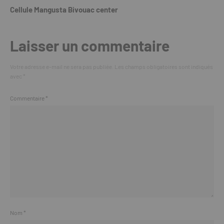
Cellule Mangusta Bivouac center
Laisser un commentaire
Votre adresse e-mail ne sera pas publiée.
Les champs obligatoires sont indiqués
avec
*
Commentaire
*
Nom
*