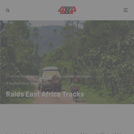
Charles Benhamou
·
4x4
Actualités
Voyages
·
11 septembre 2014
Raids East Africa Tracks