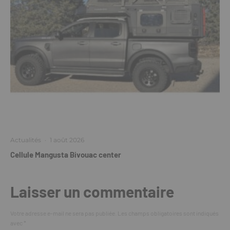
Actualités
·
1 août 2026
Cellule Mangusta Bivouac center
Laisser un commentaire
Votre adresse e-mail ne sera pas publiée.
Les champs obligatoires sont indiqués
avec
*