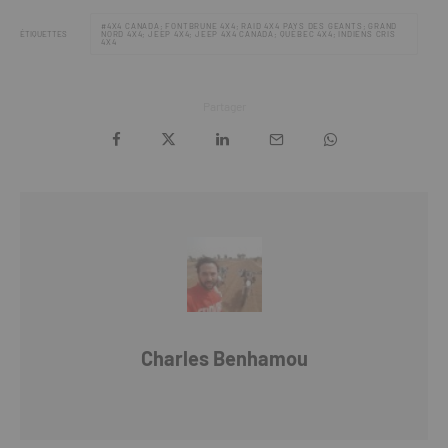
4X4 CANADA; FONTBRUNE 4X4; RAID 4X4 PAYS DES GEANTS; GRAND
ÉTIQUETTES
NORD 4X4; JEEP 4X4; JEEP 4X4 CANADA; QUÉBEC 4X4; INDIENS CRIS
4X4
Partager
Charles Benhamou