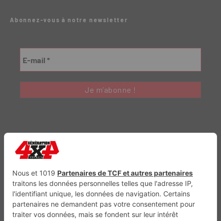
Abonnez-vous à notre newsletter
Génération Electrique
Génération Sans Permis
VTTAE.fr
FullAttack
MX2K
Enduro Mag
Trail Adventure
Trial Mag
Sport-Bikes
Boutique CPPRESSE
Escapade
Maisons A Vivre