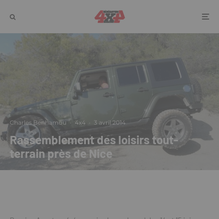
Charles Benhamou
·
4x4
·
3 avril 2014
Rassemblement des loisirs tout-
terrain près de Nice