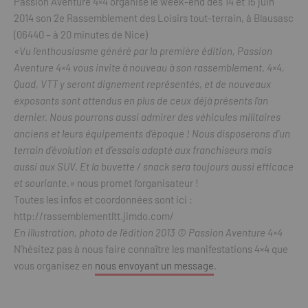
Passion Aventure 4×4 organise le week-end des 14 et 15 juin
2014 son 2e Rassemblement des Loisirs tout-terrain, à Blausasc
(06440 – à 20 minutes de Nice)
«Vu l’enthousiasme généré par la première édition, Passion
Aventure 4×4 vous invite à nouveau à son rassemblement. 4×4,
Quad, VTT y seront dignement représentés, et de nouveaux
exposants sont attendus en plus de ceux déjà présents l’an
dernier. Nous pourrons aussi admirer des véhicules militaires
anciens et leurs équipements d’époque ! Nous disposerons d’un
terrain d’évolution et d’essais adapté aux franchiseurs mais
aussi aux SUV. Et la buvette / snack sera toujours aussi efficace
et souriante.»
nous promet l’organisateur !
Toutes les infos et coordonnées sont ici :
http://rassemblementltt.jimdo.com/
En illustration, photo de l’édition 2013 © Passion Aventure 4×4
N’hésitez pas à nous faire connaître les manifestations 4×4 que
vous organisez en
nous envoyant un message
.