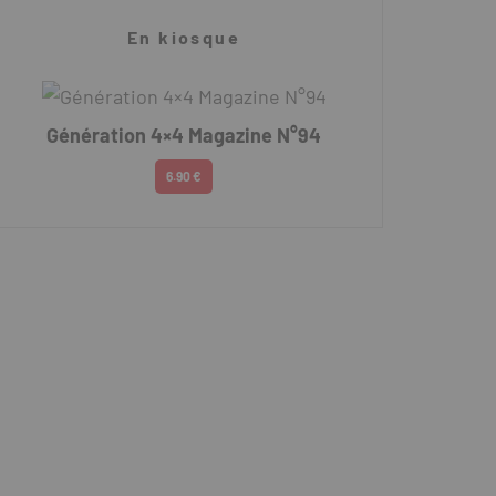
En kiosque
Génération 4×4 Magazine N°94
6.90 €