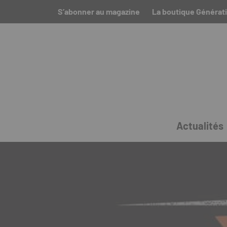
S’abonner au magazine
La boutique Générat
Actualités