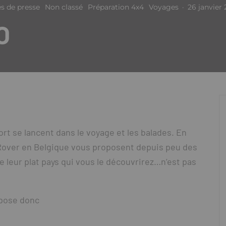
 de presse
Non classé
Préparation 4x4
Voyages
·
26 janvier 
O
rt se lancent dans le voyage et les balades. En
 Rover en Belgique vous proposent depuis peu des
e leur plat pays qui vous le découvrirez…n’est pas
opose donc