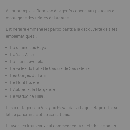
Au printemps, la floraison des genêts donne aux plateaux et
montagnes des teintes éclatantes.
L’itinéraire emmène les participants à la découverte de sites
emblématiques :
La chaîne des Puys
Le Val d’Allier
La Transcévenole
La vallée du Lot et le Causse de Sauveterre
Les Gorges du Tarn
Le Mont Lozère
L’Aubrac et la Margeride
Le viaduc de Millau
Des montagnes du Velay au Gévaudan, chaque étape offre son
lot de panoramas et de sensations.
Et avec les troupeaux qui commencent à rejoindre les hauts