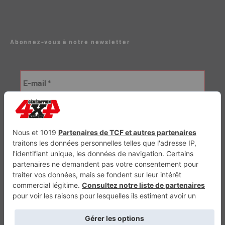
Abonnez-vous à notre newsletter
Génération Electrique
Génération Sans Permis
VTTAE.fr
FullAttack
MX2K
Enduro Mag
Trail Adventure
Trial Mag
Sport-Bikes
Boutique CPPRESSE
Escapade
Maisons A Vivre