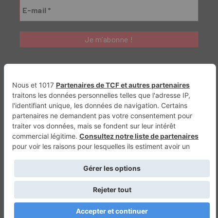
Génération Electrique
Génération Sans Permis
VTTAE.fr
FullAttack
MX2K
Enduro Mag
Trail Adventure
Trial Mag
Sport-Bikes
Boutique CPPRESSE
Escapade
Maisons A Vivre
Retour en haut
Depuis 2010 - Un magazine du
Groupe CPPRESSE