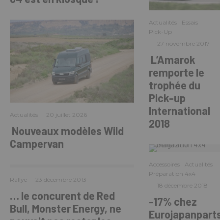
Actualités
Essais
Pick-Up
·
27 novembre 2017
L’Amarok
remporte le
trophée du
Pick-up
International
Actualités
·
20 juillet 2026
2018
Nouveaux modèles Wild
Campervan
Accessoires
Actualités
Préparation 4x4
Rallye
·
23 décembre 2013
·
18 décembre 2018
… le concurent de Red
-17% chez
Bull, Monster Energy, ne
Eurojapanpart