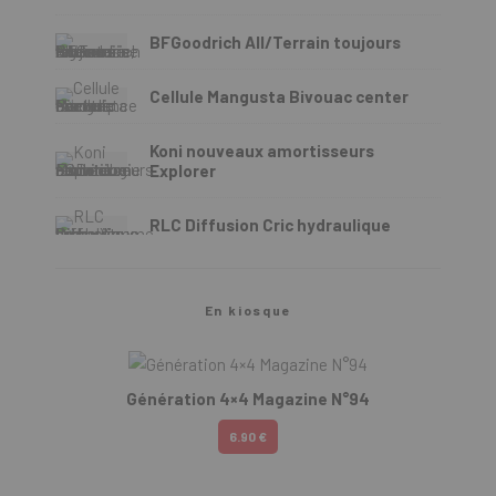
BFGoodrich All/Terrain toujours
Cellule Mangusta Bivouac center
Koni nouveaux amortisseurs
Explorer
RLC Diffusion Cric hydraulique
En kiosque
Génération 4×4 Magazine N°94
6.90 €