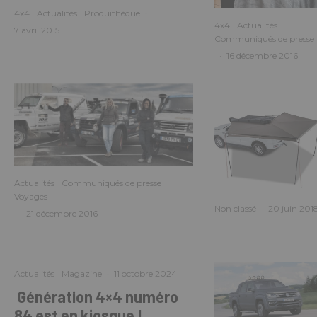
4x4
Actualités
Produithèque
·
4x4
Actualités
7 avril 2015
Communiqués de presse
·
16 décembre 2016
Actualités
Communiqués de presse
Voyages
Non classé
·
20 juin 201
·
21 décembre 2016
Actualités
Magazine
·
11 octobre 2024
Génération 4×4 numéro
84 est en kiosque !