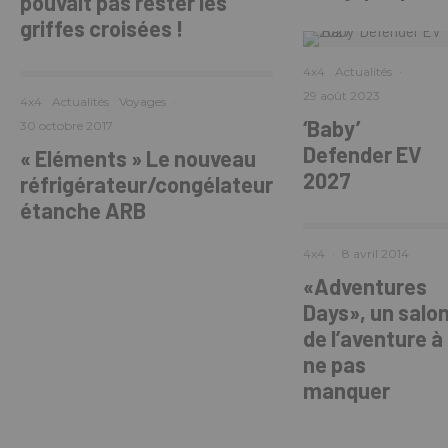
pouvait pas rester les
griffes croisées !
4x4
Actualités
·
29 août 2023
4x4
Actualités
Voyages
·
‘Baby’
30 octobre 2017
Defender EV
« Eléments » Le nouveau
2027
réfrigérateur/congélateur
étanche ARB
4x4
·
8 avril 2014
«Adventures
Days», un salo
de l’aventure à
ne pas
manquer