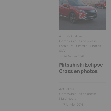
4x4
Actualités
Communiqués de presse
Essais
Multimedia
Photos
SUV
·
28 février 2017
Mitsubishi Eclipse
Cross en photos
Actualités
Communiqués de presse
Multimedia
·
7 janvier 2016