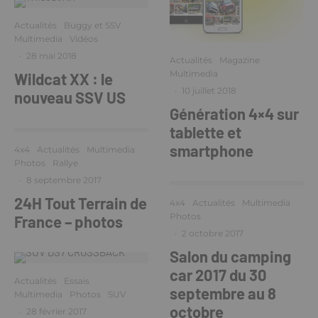
Actualités
Buggy et SSV
Multimedia
Vidéos
·
28 mai 2018
Actualités
Magazine
Multimedia
Wildcat XX : le
·
10 juillet 2018
nouveau SSV US
Génération 4×4 sur
tablette et
smartphone
4x4
Actualités
Multimedia
Photos
Rallye
·
8 septembre 2017
24H Tout Terrain de
4x4
Actualités
Multimedia
Photos
France – photos
·
2 octobre 2017
Salon du camping
car 2017 du 30
Actualités
Essais
septembre au 8
Multimedia
Photos
SUV
octobre
·
28 février 2017