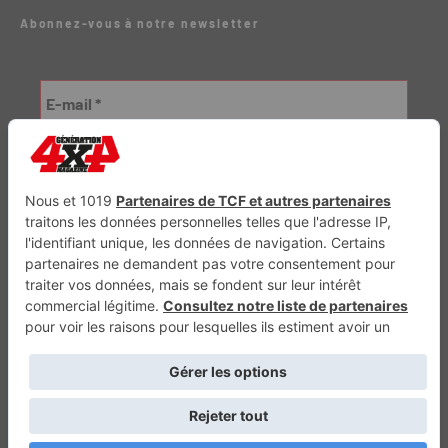
Abonnez-vous à notre newsletter
Génération Electrique
Génération Sans Permis
VTTAE.fr
FullAttack
MX2K
Enduro Mag
Trail Adventure
Trial Mag
Sport-Bikes
Boutique CPPRESSE
Escapade
Maisons A Vivre
Retour en haut