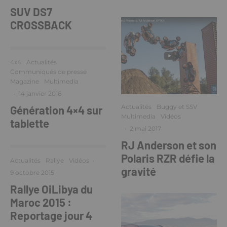
SUV DS7
CROSSBACK
4x4
Actualités
Communiqués de presse
Magazine
Multimedia
·
14 janvier 2016
Actualités
Buggy et SSV
Génération 4×4 sur
Multimedia
Vidéos
tablette
·
2 mai 2017
RJ Anderson et son
Polaris RZR défie la
Actualités
Rallye
Vidéos
·
gravité
9 octobre 2015
Rallye OiLibya du
Maroc 2015 :
Reportage jour 4