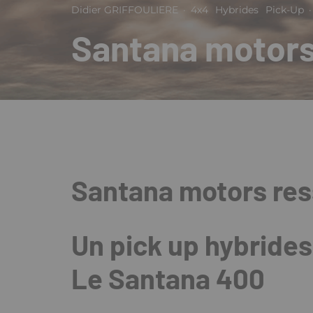
Didier GRIFFOULIERE
·
4x4
Hybrides
Pick-Up
·
Santana motors
Santana motors res
Un pick up hybride
Le Santana 400