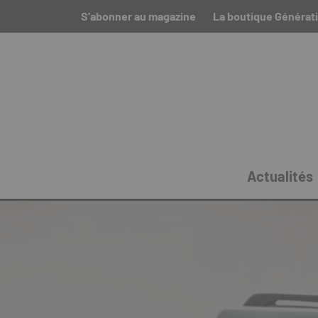
S’abonner au magazine
La boutique Générat
Actualités