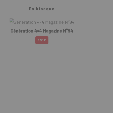
En kiosque
Génération 4×4 Magazine N°94
6.90 €