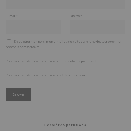
E-mail
*
Site web
Enregistrer mon nom, mon e-mail et mon site dans le navigateur pour mon
prochain commentaire.
Prévenez-moi de tous les nouveaux commentaires par e-mail.
Prévenez-moi de tous les nouveaux articles par e-mail.
Dernières parutions