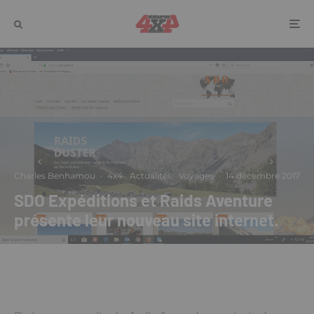
Charles Benhamou
·
4x4
Actualités
Voyages
·
14 décembre 2017
SDO Expéditions et Raids Aventure
présente leur nouveau site internet.