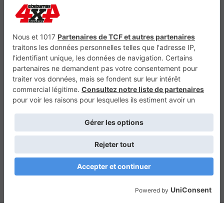
Génération Electrique
Génération Sans Permis
VTTAE.fr
FullAttack
MX2K
Enduro Mag
Trail Adventure
Trial Mag
Sport-Bikes
Boutique CPPRESSE
Escapade
Maisons A Vivre
Retour en haut
Depuis 2010 - Un magazine du
Groupe CPPRESSE