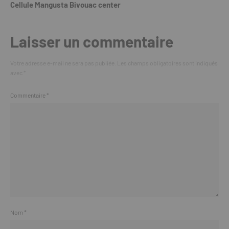
Cellule Mangusta Bivouac center
Laisser un commentaire
Votre adresse e-mail ne sera pas publiée.
Les champs obligatoires sont indiqués
avec
*
Commentaire
*
Nom
*