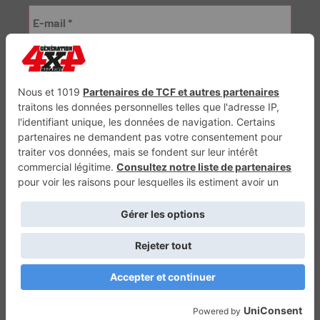
Génération Electrique
Génération Sans Permis
VTTAE.fr
FullAttack
MX2K
Enduro Mag
Trail Adventure
Trial Mag
Sport-Bikes
Boutique CPPRESSE
Escapade
Maisons A Vivre
Retour en haut
Depuis 2010 - Un magazine du
Groupe CPPRESSE