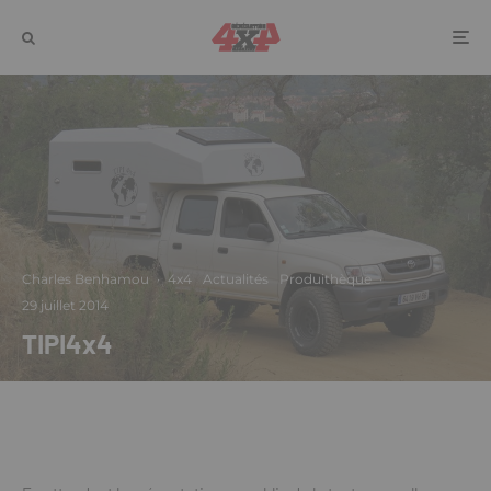
Charles Benhamou
·
4x4
Actualités
Produithèque
·
29 juillet 2014
TIPI4x4