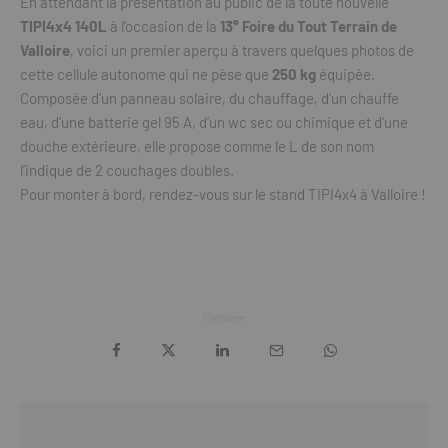
En attendant la présentation au public de la toute nouvelle
TIPI4x4 140L
à l’occasion de la
13° Foire du Tout Terrain de
Valloire
, voici un premier aperçu à travers quelques photos de
cette cellule autonome qui ne pèse que
250 kg
équipée.
Composée d’un panneau solaire, du chauffage, d’un chauffe
eau, d’une batterie gel 95 A, d’un wc sec ou chimique et d’une
douche extérieure, elle propose comme le L de son nom
l’indique de 2 couchages doubles.
Pour monter à bord, rendez-vous sur le stand TIPI4x4 à Valloire !
Partager