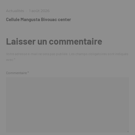
Actualités
·
1 août 2026
Cellule Mangusta Bivouac center
Laisser un commentaire
Votre adresse e-mail ne sera pas publiée.
Les champs obligatoires sont indiqués
avec
*
Commentaire
*