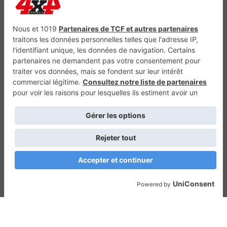
Génération Electrique
Génération Sans Permis
VTTAE.fr
FullAttack
MX2K
Enduro Mag
Trail Adventure
Trial Mag
Sport-Bikes
Boutique CPPRESSE
Escapade
Maisons A Vivre
Retour en haut
Depuis 2010 - Un magazine du
Groupe CPPRESSE