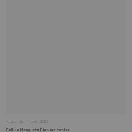
Actualités
·
1 août 2026
Cellule Mangusta Bivouac center