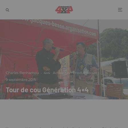
Charles Benhamou
·
4x4
Actualités
Produithèque
·
9 septembre 2014
Tour de cou Génération 4×4