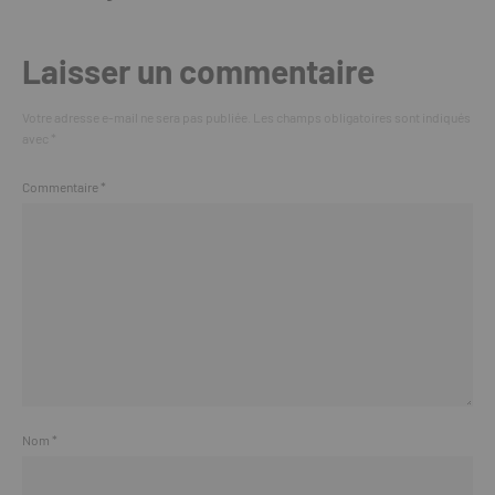
Laisser un commentaire
Votre adresse e-mail ne sera pas publiée.
Les champs obligatoires sont indiqués
avec
*
Commentaire
*
Nom
*