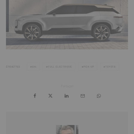
ÉTIQUETTES
4X4
FULL ELECTRIQUE
PICK-UP
TOYOTA
Partager