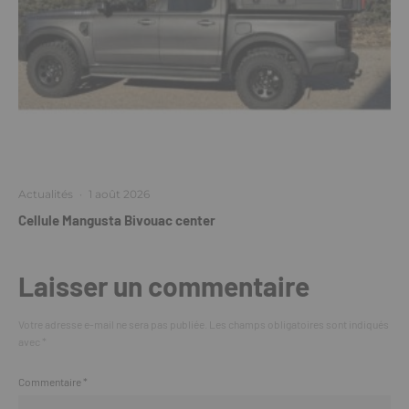
Actualités
·
1 août 2026
Cellule Mangusta Bivouac center
Laisser un commentaire
Votre adresse e-mail ne sera pas publiée.
Les champs obligatoires sont indiqués
avec
*
Commentaire
*