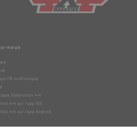
ez-nous
ram
ook
upe FB 4x4Pratique
be
tique Génération 4×4
tion 4×4 sur l’app IOS
tion 4×4 sur l’app Android