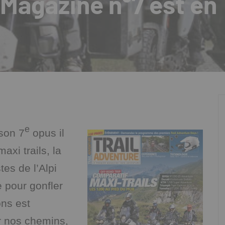
 Magazine n°7 est en
e
 son 7
opus il
axi trails, la
tes de l’Alpi
e pour gonfler
ons est
r nos chemins,