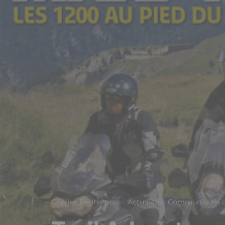
Charles Benhamou
·
Actualités
Communiqués d