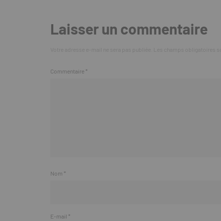
Laisser un commentaire
Votre adresse e-mail ne sera pas publiée.
Les champs obligatoires s
Commentaire
*
Nom
*
E-mail
*