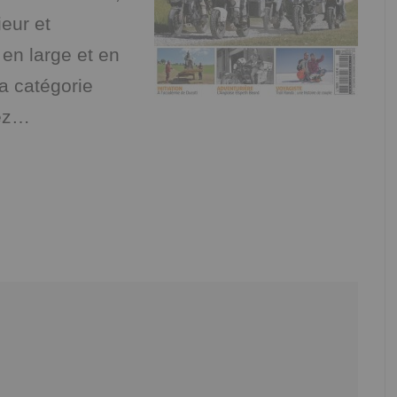
eur et
en large et en
La catégorie
yez…