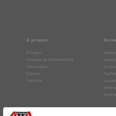
A propos
Suiv
A Propos
Instag
Politique de confidentialité
Faceb
Info cookies
Le gro
Contact
YouTu
Publicité
La bou
Généra
Généra