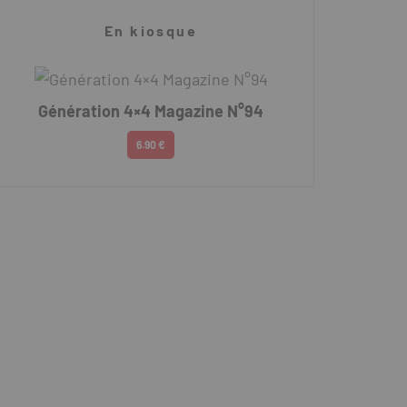
En kiosque
Génération 4×4 Magazine N°94
6.90 €