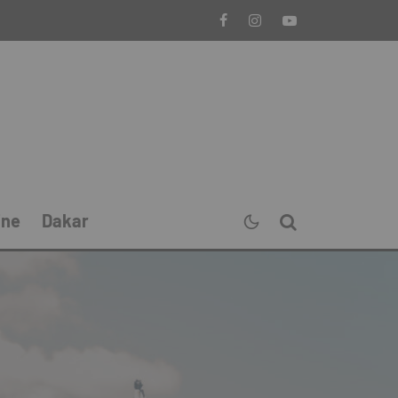
ine
Dakar