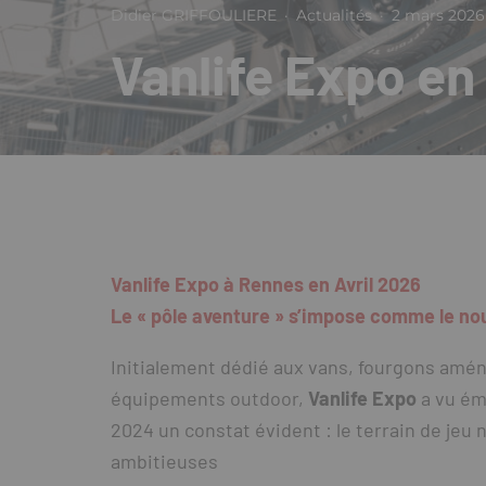
Didier GRIFFOULIERE
·
Actualités
·
2 mars 2026
Vanlife Expo en 
Vanlife Expo à Rennes en Avril 2026
Le « pôle aventure » s’impose comme le n
Initialement dédié aux vans, fourgons amén
équipements outdoor,
Vanlife Expo
a vu ém
2024 un constat évident : le terrain de jeu 
ambitieuses