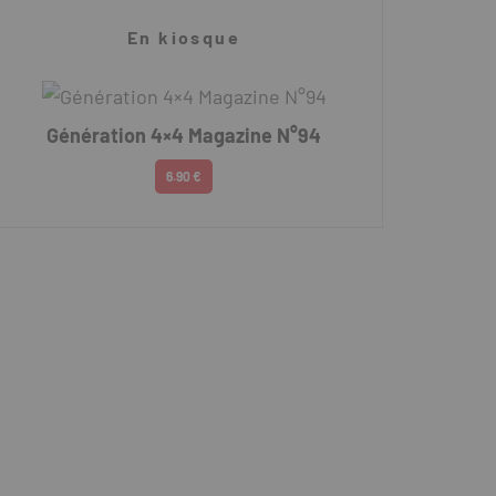
En kiosque
Génération 4×4 Magazine N°94
6.90 €