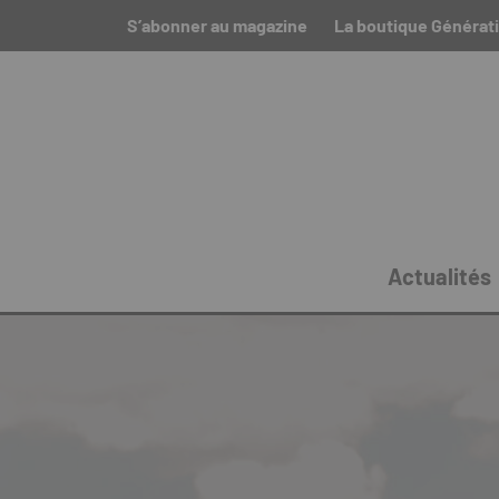
S’abonner au magazine
La boutique Générat
Actualités