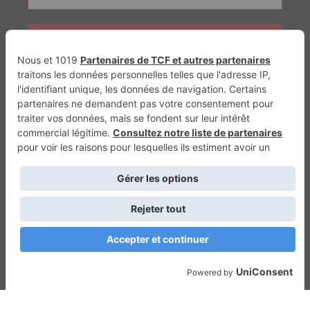
Génération Electrique
Génération Sans Permis
VTTAE.fr
FullAttack
MX2K
Enduro Mag
Trail Adventure
Trial Mag
Sport-Bikes
Boutique CPPRESSE
Escapade
Maisons A Vivre
Retour en haut
Depuis 2010 - Un magazine du
Groupe CPPRESSE