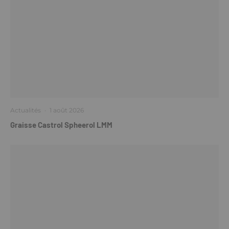
Actualités
·
1 août 2026
Graisse Castrol Spheerol LMM