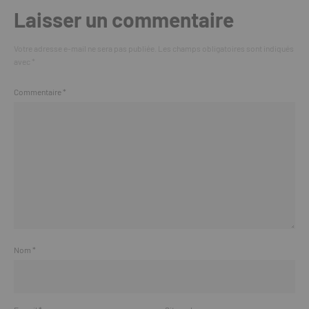
Laisser un commentaire
Votre adresse e-mail ne sera pas publiée.
Les champs obligatoires sont indiqués
avec
*
Commentaire
*
Nom
*