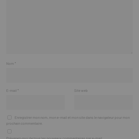
Nom
*
E-mail
*
Site web
Enregistrer mon nom, mon e-mail et mon site dans le navigateur pour mon
prochain commentaire.
Prévenez-moi de tous les nouveaux commentaires par e-mail.