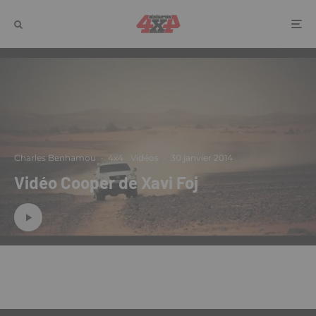
Charles Benhamou
·
4x4
Vidéos
·
30 janvier 2014
Vidéo Cooper de Xavi Foj