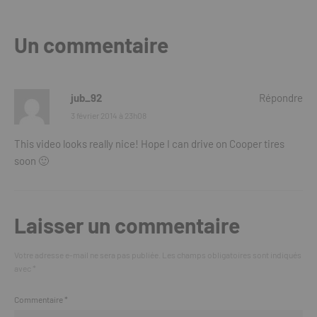
Un commentaire
jub_92
Répondre
3 février 2014 à 23h08
This video looks really nice! Hope I can drive on Cooper tires
soon 🙂
Laisser un commentaire
Votre adresse e-mail ne sera pas publiée.
Les champs obligatoires sont indiqués
avec
*
Commentaire
*