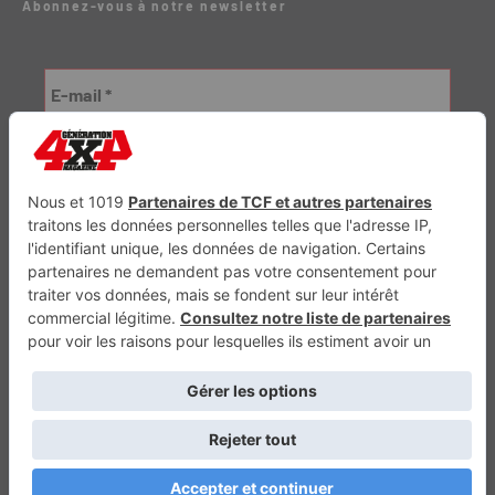
Abonnez-vous à notre newsletter
Génération Electrique
Génération Sans Permis
VTTAE.fr
FullAttack
MX2K
Enduro Mag
Trail Adventure
Trial Mag
Sport-Bikes
Boutique CPPRESSE
Escapade
Maisons A Vivre
Retour en haut