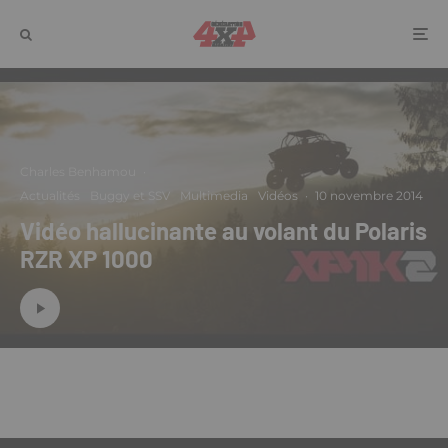
Charles Benhamou
·
Actualités
Buggy et SSV
Multimedia
Vidéos
·
10 novembre 2014
Vidéo hallucinante au volant du Polaris
RZR XP 1000