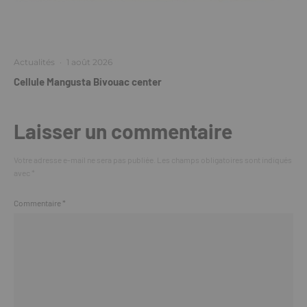
Actualités
·
1 août 2026
Cellule Mangusta Bivouac center
Laisser un commentaire
Votre adresse e-mail ne sera pas publiée.
Les champs obligatoires sont indiqués
avec
*
Commentaire
*